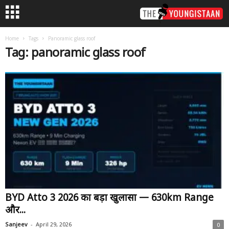
Home
Tags
Panoramic glass roof
Tag: panoramic glass roof
BYD Atto 3 2026 का बड़ा खुलासा — 630km Range
और...
-
Sanjeev
April 29, 2026
0