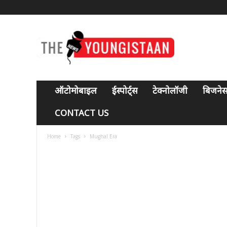
T
h
e
y
o
u
n
ऑटोमोबाइल
ईस्पोर्ट्स
टेक्नोलॉजी
बिजने
g
i
CONTACT US
s
t
Home
Tags
Mughal Era
a
a
n