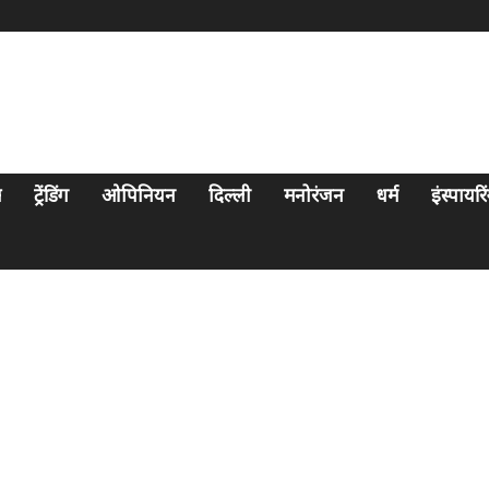
स
ट्रेंडिंग
ओपिनियन
दिल्ली
मनोरंजन
धर्म
इंस्पायर