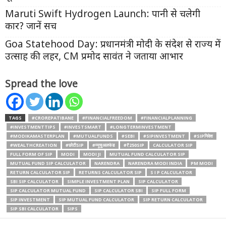
Maruti Swift Hydrogen Launch: पानी से चलेगी
कार? जानें सच
Goa Statehood Day: प्रधानमंत्री मोदी के संदेश से राज्य में
उत्साह की लहर, CM प्रमोद सावंत ने जताया आभार
Spread the love
TAGS
#CROREPATIBANE
#FINANCIALFREEDOM
#FINANCIALPLANNING
#INVESTMENTTIPS
#INVESTSMART
#LONGTERMINVESTMENT
#MODIKAMASTERPLAN
#MUTUALFUNDS
#SEBI
#SIPINVESTMENT
#SIPनिवेश
#WEALTHCREATION
#छोटीSIP
#म्यूचुअलफंड
#₹250SIP
CALCULATOR SIP
FULL FORM OF SIP
MODI
MODI JI
MUTUAL FUND CALCULATOR SIP
MUTUAL FUND SIP CALCULATOR
NARENDRA
NARENDRA MODI INDIA
PM MODI
RETURN CALCULATOR SIP
RETURNS CALCULATOR SIP
S I P CALCULATOR
SBI SIP CALCULATOR
SIMPLE INVESTMENT PLAN
SIP CALCULATOR
SIP CALCULATOR MUTUAL FUND
SIP CALCULATOR SBI
SIP FULL FORM
SIP INVESTMENT
SIP MUTUAL FUND CALCULATOR
SIP RETURN CALCULATOR
SIP SBI CALCULATOR
SIPS