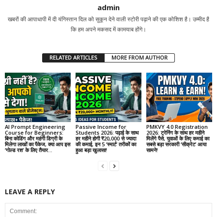
admin
खबरों की आपाधापी में दी यंगिस्तान दिल को सुकून देने वाली स्टोरी पढ़ाने की एक कोशिश है। उम्मीद है
कि हम अपने मकसद में कामयाब होंगे।
RELATED ARTICLES
MORE FROM AUTHOR
AI Prompt Engineering
Passive Income for
PMKVY 4.0 Registration
Course for Beginners:
Students 2026: पढ़ाई के साथ
2026: ट्रेनिंग के साथ हर महीने
बिना कोडिंग और महंगी डिग्री के
हर महीने होगी ₹20,000 से ज्यादा
मिलेंगे पैसे, युवाओं के लिए कमाई का
मिलेगा लाखों का पैकेज, क्या आप इस
की कमाई, इन 5 ‘स्मार्ट’ तरीकों का
सबसे बड़ा सरकारी ‘सीक्रेट’ आया
‘गोल्ड रश’ के लिए तैयार...
हुआ बड़ा खुलासा!
सामने!
LEAVE A REPLY