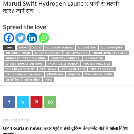
Maruti Swift Hydrogen Launch: पानी से चलेगी
कार? जानें सच
Spread the love
TAGS
#नवाचार
AICTE
AICTE NEW SCHEME
AICTE नई योजना
AICTE रिसर्च इंटर्नशिप
DR. VINEET JOSHI
EDUCATION NEWS
EMPLOYABILITY
ENGINEERING STUDENTS
HIGHER EDUCATION IN INDIA
INDUSTRY CONNECT
INNOVATION
LATEST EDUCATION NEWS
PROF. T.G. SITHARAM
PROJECT PRACTICE
SKILL DEVELOPMENT
TECH NEWS
TIER-2 COLLEGES
TIER-3 COLLEGES
TODAY EDUCATION NEWS
इंजीनियरिंग छात्र
क्लाइमेट सेल
टियर-2 और टियर-3 कॉलेज
तकनीकी शिक्षा
प्रोजेक्ट प्रैक्टिस
रोजगार
Previous article
UP Tourism news: उत्तर प्रदेश ईको टूरिज्म डेवलपमेंट बोर्ड ने खोला निवेश