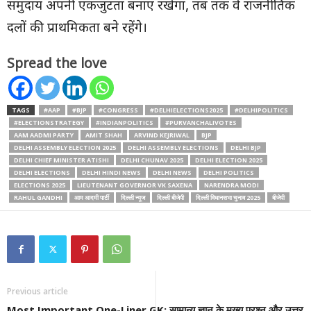
समुदाय अपनी एकजुटता बनाए रखेगा, तब तक वे राजनीतिक
दलों की प्राथमिकता बने रहेंगे।
Spread the love
TAGS
#AAP
#BJP
#CONGRESS
#DELHIELECTIONS2025
#DELHIPOLITICS
#ELECTIONSTRATEGY
#INDIANPOLITICS
#PURVANCHALIVOTES
AAM AADMI PARTY
AMIT SHAH
ARVIND KEJRIWAL
BJP
DELHI ASSEMBLY ELECTION 2025
DELHI ASSEMBLY ELECTIONS
DELHI BJP
DELHI CHIEF MINISTER ATISHI
DELHI CHUNAV 2025
DELHI ELECTION 2025
DELHI ELECTIONS
DELHI HINDI NEWS
DELHI NEWS
DELHI POLITICS
ELECTIONS 2025
LIEUTENANT GOVERNOR VK SAXENA
NARENDRA MODI
RAHUL GANDHI
आम आदमी पार्टी
दिल्ली न्यूज
दिल्ली बीजेपी
दिल्ली विधानसभा चुनाव 2025
बीजेपी
Previous article
Most Important One-Liner GK: सामान्य ज्ञान के मुख्य प्रश्न और उत्तर