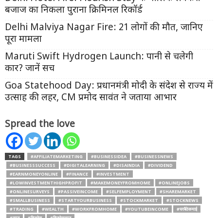
बजाज का निकला पुराना क्रिमिनल रिकॉर्ड
Delhi Malviya Nagar Fire: 21 लोगों की मौत, जानिए
पूरा मामला
Maruti Swift Hydrogen Launch: पानी से चलेगी
कार? जानें सच
Goa Statehood Day: प्रधानमंत्री मोदी के संदेश से राज्य में
उत्साह की लहर, CM प्रमोद सावंत ने जताया आभार
Spread the love
TAGS
#AFFILIATEMARKETING
#BUSINESSIDEA
#BUSINESSNEWS
#BUSINESSSUCCESS
#DIGITALEARNING
#DISAINDIA
#DIVIDEND
#EARNMONEYONLINE
#FINANCE
#INVESTMENT
#LOWINVESTMENTHIGHPROFIT
#MAKEMONEYFROMHOME
#ONLINEJOBS
#ONLINESURVEYS
#PASSIVEINCOME
#SELFEMPLOYMENT
#SHAREMARKET
#SMALLBUSINESS
#STARTYOURBUSINESS
#STOCKMARKET
#STOCKNEWS
#TRADING
#WEALTH
#WORKFROMHOME
#YOUTUBEINCOME
#घरबैठेकमाई
#न्यूज
#बिजनेस
#बिजनेसन्यूज