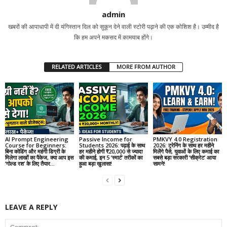
admin
खबरों की आपाधापी में दी यंगिस्तान दिल को सुकून देने वाली स्टोरी पढ़ाने की एक कोशिश है। उम्मीद है
कि हम अपने मकसद में कामयाब होंगे।
RELATED ARTICLES
MORE FROM AUTHOR
AI Prompt Engineering
Passive Income for
PMKVY 4.0 Registration
Course for Beginners:
Students 2026: पढ़ाई के साथ
2026: ट्रेनिंग के साथ हर महीने
बिना कोडिंग और महंगी डिग्री के
हर महीने होगी ₹20,000 से ज्यादा
मिलेंगे पैसे, युवाओं के लिए कमाई का
मिलेगा लाखों का पैकेज, क्या आप इस
की कमाई, इन 5 ‘स्मार्ट’ तरीकों का
सबसे बड़ा सरकारी ‘सीक्रेट’ आया
‘गोल्ड रश’ के लिए तैयार...
हुआ बड़ा खुलासा!
सामने!
LEAVE A REPLY