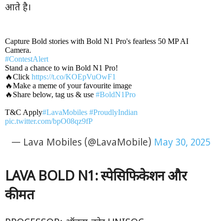
आते है।
Capture Bold stories with Bold N1 Pro's fearless 50 MP AI
Camera. ​
#ContestAlert
​
Stand a chance to win Bold N1 Pro! ​
🔥Click
https://t.co/KOEpVuOwF1
​
🔥Make a meme of your favourite image​
🔥Share below, tag us & use
#BoldN1Pro
​
T&C Apply​
#LavaMobiles
#ProudlyIndian
pic.twitter.com/bpO08qz9fP
— Lava Mobiles (@LavaMobile)
May 30, 2025
LAVA BOLD N
1: स्पेसिफिकेशन और
कीमत