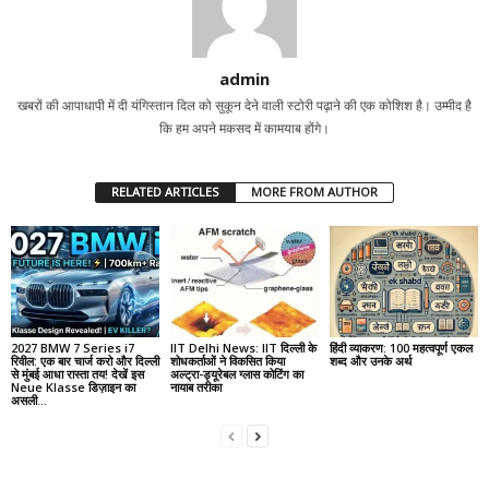
admin
खबरों की आपाधापी में दी यंगिस्तान दिल को सुकून देने वाली स्टोरी पढ़ाने की एक कोशिश है। उम्मीद है
कि हम अपने मकसद में कामयाब होंगे।
RELATED ARTICLES
MORE FROM AUTHOR
2027 BMW 7 Series i7
IIT Delhi News: IIT दिल्ली के
हिंदी व्याकरण: 100 महत्वपूर्ण एकल
रिवील: एक बार चार्ज करो और दिल्ली
शोधकर्ताओं ने विकसित किया
शब्द और उनके अर्थ
से मुंबई आधा रास्ता तय! देखें इस
अल्ट्रा-ड्यूरेबल ग्लास कोटिंग का
Neue Klasse डिज़ाइन का
नायाब तरीका
असली...