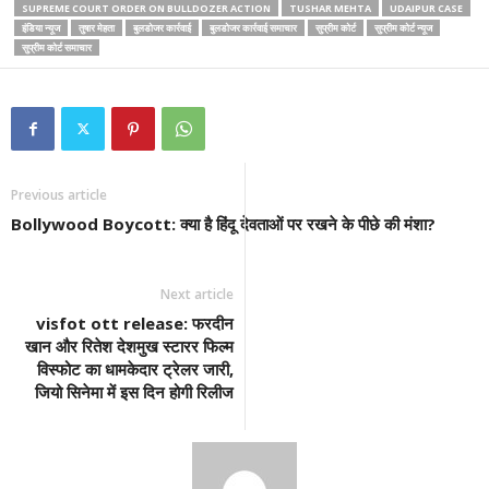
SUPREME COURT ORDER ON BULLDOZER ACTION
TUSHAR MEHTA
UDAIPUR CASE
इंडिया न्यूज
तुषार मेहता
बुलडोजर कार्रवाई
बुलडोजर कार्रवाई समाचार
सुप्रीम कोर्ट
सुप्रीम कोर्ट न्यूज
सुप्रीम कोर्ट समाचार
Previous article
Bollywood Boycott: क्या है हिंदू देवताओं पर रखने के पीछे की मंशा?
Next article
visfot ott release: फरदीन
खान और रितेश देशमुख स्टारर फिल्म
विस्फोट का धामकेदार ट्रेलर जारी,
जियो सिनेमा में इस दिन होगी रिलीज