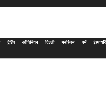
स
ट्रेंडिंग
ओपिनियन
दिल्ली
मनोरंजन
धर्म
इंस्पायर