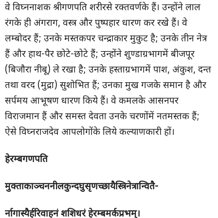
वे विघ्ननाशक श्रीगणपति शरीरसे रक्तवर्णके हैं। उन्होंने लाल
रंगके ही अंगराग, वस्त्र और पुष्पहार धारण कर रखे हैं। वे
लम्बोदर हैं; उनके मस्तकपर चन्द्राकार मुकुट है; उनके तीन नेत्र
हैं और हाथ-पैर छोटे-छोटे हैं; उन्होंने शुण्डाग्रभागमें बीजपूर
(बिजौरा नीबू) ले रखा है; उनके हस्ताग्रभागमें पाश, अंकुश, दन्त
तथा वरद (मुद्रा) सुशोभित हैं; उनका मुख गजके समान है और
सर्पमय आभूषण धारण किये हैं। वे कमलके आसनपर
विराजमान हैं और समस्त देवता उनके चरणोंमें नतमस्तक हैं;
ऐसे विघ्नराजदेव आपलोगोंके लिये कल्याणकारी हों।
हेरम्बगणपति
मुक्ताकाञ्चननीलकुन्दघुसृणच्छायैस्त्रिनेत्रान्वितै-
र्नागास्यैर्हरिवाहनं शशिधरं हेरम्बमर्कप्रभम्।