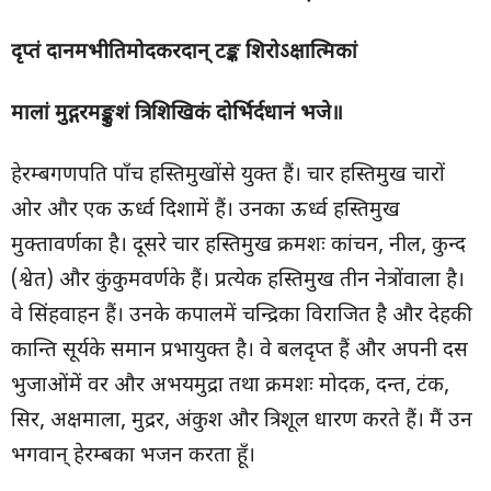
दृप्तं दानमभीतिमोदकरदान् टङ्क शिरोऽक्षात्मिकां
मालां मुद्गरमङ्कुशं त्रिशिखिकं दोर्भिर्दधानं भजे॥
हेरम्बगणपति पाँच हस्तिमुखोंसे युक्त हैं। चार हस्तिमुख चारों
ओर और एक ऊर्ध्व दिशामें हैं। उनका ऊर्ध्व हस्तिमुख
मुक्तावर्णका है। दूसरे चार हस्तिमुख क्रमशः कांचन, नील, कुन्द
(श्वेत) और कुंकुमवर्णके हैं। प्रत्येक हस्तिमुख तीन नेत्रोंवाला है।
वे सिंहवाहन हैं। उनके कपालमें चन्द्रिका विराजित है और देहकी
कान्ति सूर्यके समान प्रभायुक्त है। वे बलदृप्त हैं और अपनी दस
भुजाओंमें वर और अभयमुद्रा तथा क्रमशः मोदक, दन्त, टंक,
सिर, अक्षमाला, मुद्रर, अंकुश और त्रिशूल धारण करते हैं। मैं उन
भगवान् हेरम्बका भजन करता हूँ।