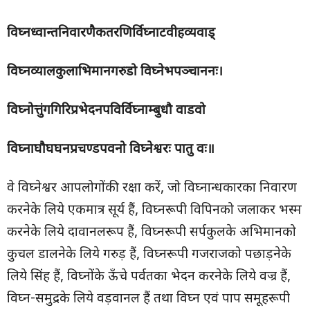
विघ्नध्वान्तनिवारणैकतरणिर्विघ्नाटवीहव्यवाड्
विघ्नव्यालकुलाभिमानगरुडो विघ्नेभपञ्चाननः।
विघ्नोत्तुंगगिरिप्रभेदनपविर्विघ्नाम्बुधौ वाडवो
विघ्नाघौघघनप्रचण्डपवनो विघ्नेश्वरः पातु वः॥
वे विघ्नेश्वर आपलोगोंकी रक्षा करें, जो विघ्नान्धकारका निवारण
करनेके लिये एकमात्र सूर्य हैं, विघ्नरूपी विपिनको जलाकर भस्म
करनेके लिये दावानलरूप हैं, विघ्नरूपी सर्पकुलके अभिमानको
कुचल डालनेके लिये गरुड़ हैं, विघ्नरूपी गजराजको पछाड़नेके
लिये सिंह हैं, विघ्नोंके ऊँचे पर्वतका भेदन करनेके लिये वज्र हैं,
विघ्न-समुद्रके लिये वड़वानल हैं तथा विघ्न एवं पाप समूहरूपी