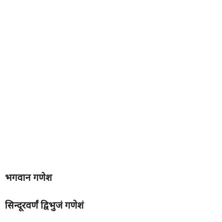
भगवान गणेश
सिन्दूरवर्णं द्विभुजं गणेशं