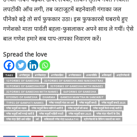
उनकी गोदमें चढ़कर ऊपर लपके; लेकिन तृतीय नेत्रसे निकली
लपटोंकी आँच लगी, तब जटाजूटमें बहनेवाली गंगाका जल
पीनेको बढ़े तो सर्प फुफकार उठा। इस फुफकारसे घबराये हुए
गणेशको माता पार्वती बहला-फुसलाकर अपने साथ ले गयीं। ऐसे
बाल गणेश हमारे सब पाप-तापका निवारण करें।
Spread the love
TAGS
#गणेशपूजा
#गणेशमंत्र
#गणेशमहिमा
#गणेशस्वरूप
#ध्यानविधि
#विघ्नहर्ता
#श्रीगणेशजी
12 FORMS OF GANESHA
32 FORMS OF GANESHA AND NAKSHATRAS
32 FORMS OF GANESHA PDF
32 FORMS OF GANESHA WITH IMAGES
32 FORMS OF GANESHA WITH NAMES
64 FORMS OF GANESHA
8 FORMS OF GANESHA
DHARMA
GANESH MANTRA IN SANSKRIT
TYPES OF GANPATI NAMES
गणेश गायत्री मंत्र का अर्थ
गणेश चतुर्थी कब है
गणेश चतुर्थी कब है 2025
गणेश चतुर्थी का महत्व
गणेश चतुर्थी किस महीने में आती है
गणेश चतुर्थी की कथा
गणेश चतुर्थी कैसे मनाई जाती है
गणेश चतुर्थी क्यों मनाई जाती है
गणेश चतुर्थी माहिती मराठी
गणेश चतुर्थी व्रत 2025
गणेश मंत्र नौकरी के लिए
गणेश मंत्र हिंदी अर्थ सहित
धर्म
शक्तिशाली गणेश मंत्र MARATHI
श्रीगणेशजी के विभिन्न स्वरूपों का ध्यान