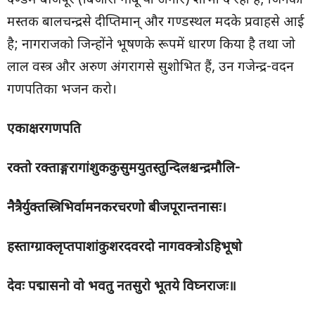
दण्डमें बीजपूर (बिजौरा नीबू या अनार) शोभा दे रहा है; जिनका
मस्तक बालचन्द्रसे दीप्तिमान् और गण्डस्थल मदके प्रवाहसे आई
है; नागराजको जिन्होंने भूषणके रूपमें धारण किया है तथा जो
लाल वस्त्र और अरुण अंगरागसे सुशोभित हैं, उन गजेन्द्र-वदन
गणपतिका भजन करो।
एकाक्षरगणपति
रक्तो रक्ताङ्गरागांशुककुसुमयुतस्तुन्दिलश्चन्द्रमौलि-
नैत्रैर्युक्तस्त्रिभिर्वामनकरचरणो बीजपूरान्तनासः।
हस्ताग्ग्राक्लृप्तपाशांकुशरदवरदो नागवक्त्रोऽहिभूषो
देवः पद्मासनो वो भवतु नतसुरो भूतये विघ्नराजः॥