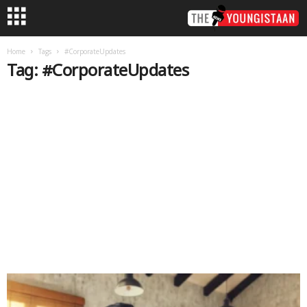
Home
Tags
#CorporateUpdates
Tag: #CorporateUpdates