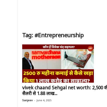
Tag: #Entrepreneurship
vivek chaand Sehgal net worth: ₹2,500 क
सैलरी से ₹1.88 लाख...
-
Sanjeev
June 4, 2025