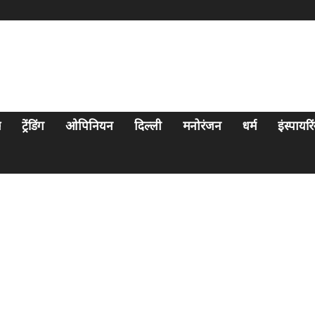
स
ट्रेंडिंग
ओपिनियन
दिल्ली
मनोरंजन
धर्म
इंस्पायर