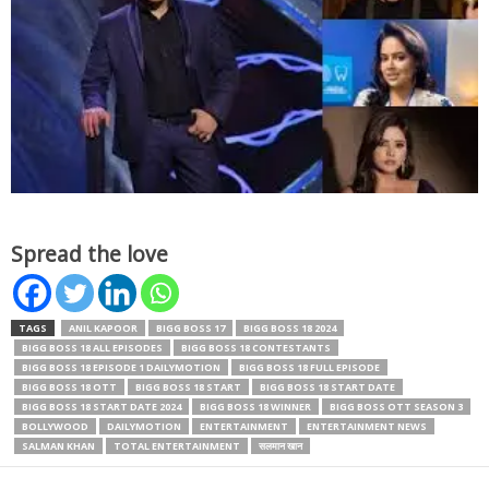
Spread the love
TAGS
ANIL KAPOOR
BIGG BOSS 17
BIGG BOSS 18 2024
BIGG BOSS 18 ALL EPISODES
BIGG BOSS 18 CONTESTANTS
BIGG BOSS 18 EPISODE 1 DAILYMOTION
BIGG BOSS 18 FULL EPISODE
BIGG BOSS 18 OTT
BIGG BOSS 18 START
BIGG BOSS 18 START DATE
BIGG BOSS 18 START DATE 2024
BIGG BOSS 18 WINNER
BIGG BOSS OTT SEASON 3
BOLLYWOOD
DAILYMOTION
ENTERTAINMENT
ENTERTAINMENT NEWS
SALMAN KHAN
TOTAL ENTERTAINMENT
सलमान खान