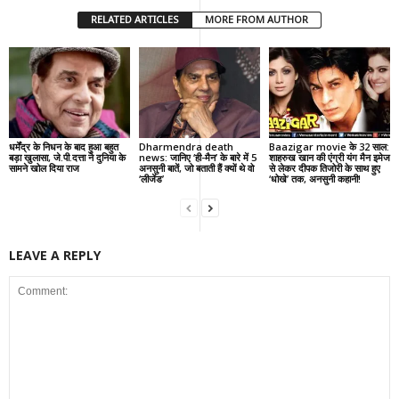
RELATED ARTICLES
MORE FROM AUTHOR
धर्मेंद्र के निधन के बाद हुआ बहुत
Dharmendra death
Baazigar movie के 32 साल:
बड़ा खुलासा, जे.पी.दत्ता ने दुनिया के
news: जानिए ‘ही-मैन’ के बारे में 5
शाहरुख खान की एंग्री यंग मैन इमेज
सामने खोल दिया राज
अनसुनी बातें, जो बताती हैं क्यों थे वो
से लेकर दीपक तिजोरी के साथ हुए
‘लीजेंड’
‘धोखे’ तक, अनसुनी कहानी!
LEAVE A REPLY