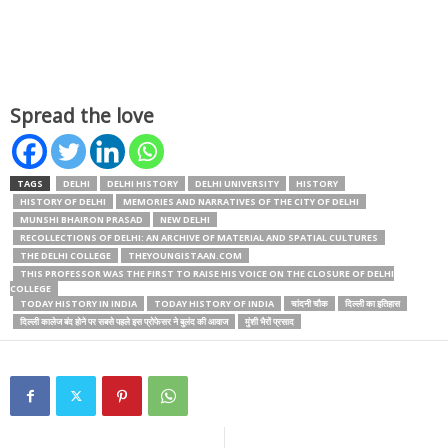
Spread the love
TAGS
DELHI
DELHI HISTORY
DELHI UNIVERSITY
HISTORY
HISTORY OF DELHI
MEMORIES AND NARRATIVES OF THE CITY OF DELHI
MUNSHI BHAIRON PRASAD
NEW DELHI
RECOLLECTIONS OF DELHI: AN ARCHIVE OF MATERIAL AND SPATIAL CULTURES
THE DELHI COLLEGE
THEYOUNGISTAAN.COM
THIS PROFESSOR WAS THE FIRST TO RAISE HIS VOICE ON THE CLOSURE OF DELHI
COLLEGE
TODAY HISTORY IN INDIA
TODAY HISTORY OF INDIA
चांदनी चौक
दिल्ली का इतिहास
दिल्ली कालेज बंद होने पर सबसे पहले इस प्रोफेसर ने बुलंद की आवाज
मुंशी भैरों प्रसाद