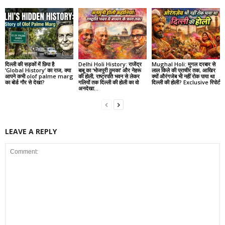
दिल्ली की सड़कों में छिपा है
Delhi Holi History: राजेंद्र
Mughal Holi: मुगल दरबार से
‘Global History’ का राज, क्या
बाबू का ‘भोजपुरी ठुमका’ और नेहरू
लाल किले की प्राचीर तक, आखिर
आपने कभी olof palme marg
की होली, राष्ट्रपति भवन से लेकर
क्यों औरंगजेब भी नहीं रोक पाया था
का बोर्ड गौर से देखा?
गलियों तक दिल्ली की होली का वो
दिल्ली की होली? Exclusive रिपोर्ट
अनदेखा...
LEAVE A REPLY