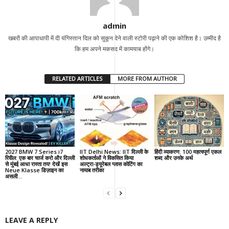
admin
खबरों की आपाधापी में दी यंगिस्तान दिल को सुकून देने वाली स्टोरी पढ़ाने की एक कोशिश है। उम्मीद है
कि हम अपने मकसद में कामयाब होंगे।
RELATED ARTICLES
MORE FROM AUTHOR
2027 BMW 7 Series i7
IIT Delhi News: IIT दिल्ली के
हिंदी व्याकरण: 100 महत्वपूर्ण एकल
रिवील: एक बार चार्ज करो और दिल्ली
शोधकर्ताओं ने विकसित किया
शब्द और उनके अर्थ
से मुंबई आधा रास्ता तय! देखें इस
अल्ट्रा-ड्यूरेबल ग्लास कोटिंग का
Neue Klasse डिज़ाइन का
नायाब तरीका
असली...
LEAVE A REPLY