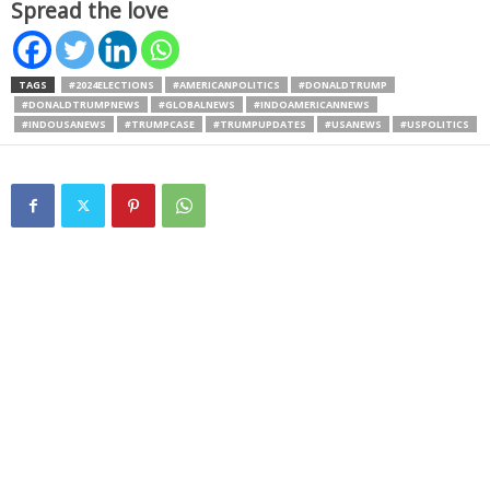
Spread the love
TAGS
#2024ELECTIONS
#AMERICANPOLITICS
#DONALDTRUMP
#DONALDTRUMPNEWS
#GLOBALNEWS
#INDOAMERICANNEWS
#INDOUSANEWS
#TRUMPCASE
#TRUMPUPDATES
#USANEWS
#USPOLITICS