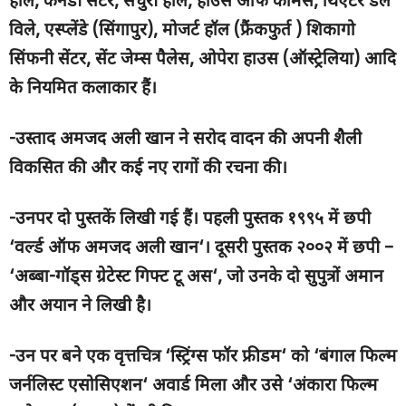
हॉल
,
केनेडी सेंटर
,
सेंचुरी हॉल
,
हाउस ऑफ कॉमंस
,
थिएटर डेल
विले
,
एस्प्लेंडे (सिंगापुर)
,
मोजर्ट हॉल (फ्रैंकफुर्त ) शिकागो
सिंफनी सेंटर
,
सेंट जेम्स पैलेस
,
ओपेरा हाउस (ऑस्ट्रेलिया) आदि
के नियमित कलाकार हैं।
-उस्ताद अमजद अली खान ने सरोद वादन की अपनी शैली
विकसित की और कई नए रागों की रचना की।
-उनपर दो पुस्तकें लिखी गई हैं। पहली पुस्तक १९९५ में छपी
‘
वर्ल्ड ऑफ अमजद अली खान
‘
। दूसरी पुस्तक २००२ में छपी –
‘
अब्बा-गॉड्स ग्रेटेस्ट गिफ्ट टू अस
‘,
जो उनके दो सुपुत्रों अमान
और अयान ने लिखी है।
-उन पर बने एक वृत्तचित्र
‘
स्ट्रिंग्स फॉर फ्रीडम
‘
को
‘
बंगाल फिल्म
जर्नलिस्ट एसोसिएशन
‘
अवार्ड मिला और उसे
‘
अंकारा फिल्म