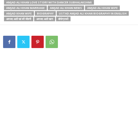
AMJAD ALI KHAN LOVE STORY WITH DANCER SUBHALAKSHMI
AMJAD ALI KHAN MARRIAGE
AMJAD ALI KHAN NEWS
AMJAD ALI KHAN WIFE
AMJAD KHAN WIFE
BIOGRAPHY
USTAD AMJAD ALI KHAN BIOGRAPHY IN ENGLISH
अमजद अली खां की जीवनी
अमजद अली खान
बॉयोग्राफी