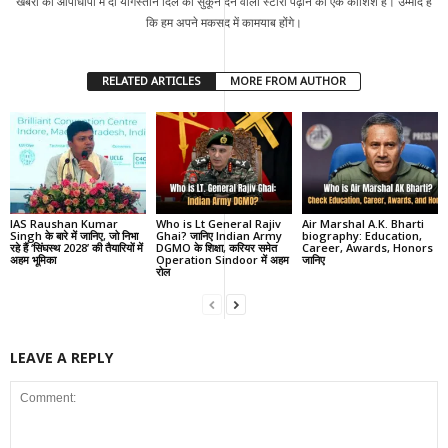
खबरों की आपाधापी में दी यंगिस्तान दिल को सुकून देने वाली स्टोरी पढ़ाने की एक कोशिश है। उम्मीद है
कि हम अपने मकसद में कामयाब होंगे।
RELATED ARTICLES
MORE FROM AUTHOR
IAS Raushan Kumar
Who is Lt General Rajiv
Air Marshal A.K. Bharti
Singh के बारे में जानिए, जो निभा
Ghai? जानिए Indian Army
biography: Education,
रहे हैं ‘सिंघस्थ 2028’ की तैयारियों में
DGMO के शिक्षा, करियर समेत
Career, Awards, Honors
अहम भूमिका
Operation Sindoor में अहम
जानिए
रोल
LEAVE A REPLY