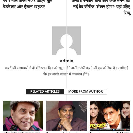
पर रोमांस करते नजर आएंगे भूमि
कैसी है रणवीर शौरी और केके मेनन की
पेडनेकर और ईशान खट्टर
नई वेब सीरीज ‘शेखर होम’? यहां पढ़िए
रिव्यू
admin
खबरों की आपाधापी में दी यंगिस्तान दिल को सुकून देने वाली स्टोरी पढ़ाने की एक कोशिश है। उम्मीद है
कि हम अपने मकसद में कामयाब होंगे।
RELATED ARTICLES
MORE FROM AUTHOR