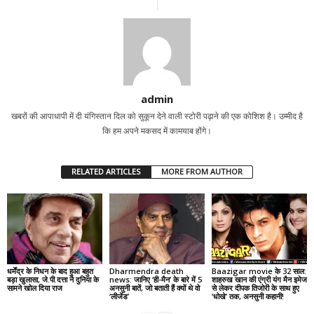
admin
खबरों की आपाधापी में दी यंगिस्तान दिल को सुकून देने वाली स्टोरी पढ़ाने की एक कोशिश है। उम्मीद है
कि हम अपने मकसद में कामयाब होंगे।
RELATED ARTICLES
MORE FROM AUTHOR
धर्मेंद्र के निधन के बाद हुआ बहुत
Dharmendra death
Baazigar movie के 32 साल:
बड़ा खुलासा, जे.पी.दत्ता ने दुनिया के
news: जानिए ‘ही-मैन’ के बारे में 5
शाहरुख खान की एंग्री यंग मैन इमेज
सामने खोल दिया राज
अनसुनी बातें, जो बताती हैं क्यों थे वो
से लेकर दीपक तिजोरी के साथ हुए
‘लीजेंड’
‘धोखे’ तक, अनसुनी कहानी!