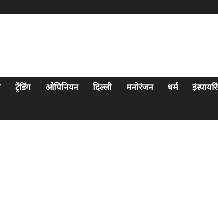
स
ट्रेंडिंग
ओपिनियन
दिल्ली
मनोरंजन
धर्म
इंस्पायर