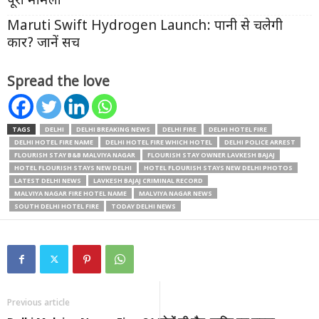
पूरा मामला
Maruti Swift Hydrogen Launch: पानी से चलेगी
कार? जानें सच
Spread the love
TAGS
DELHI
DELHI BREAKING NEWS
DELHI FIRE
DELHI HOTEL FIRE
DELHI HOTEL FIRE NAME
DELHI HOTEL FIRE WHICH HOTEL
DELHI POLICE ARREST
FLOURISH STAY B&B MALVIYA NAGAR
FLOURISH STAY OWNER LAVKESH BAJAJ
HOTEL FLOURISH STAYS NEW DELHI
HOTEL FLOURISH STAYS NEW DELHI PHOTOS
LATEST DELHI NEWS
LAVKESH BAJAJ CRIMINAL RECORD
MALVIYA NAGAR FIRE HOTEL NAME
MALVIYA NAGAR NEWS
SOUTH DELHI HOTEL FIRE
TODAY DELHI NEWS
Previous article