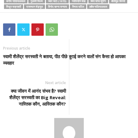
करीम नाडियाडवाला
गुलामी फिल्म
ज्वार भाटा (1973)
नसीरुद्दीन शाह
बिना फीस शूटिंग
बॉलीवुड किस्से
मिथुन चक्रवर्ती
राजस्थान शेड्यूल
विनोद खन्ना सन्यास
स्मिता पाटिल
हबीब नाडियाडवाला
Previous article
स्वामी शैलेंद्र सरस्वती ने बताया, पीठ पीछे बुराई करने वालों संग कैसा हो आपका
व्यवहार
Next article
क्या जीवन में आनंद संभव है? स्वामी
शैलेंद्र सरस्वती का Big Reveal:
नास्तिक कौन, आस्तिक कौन?