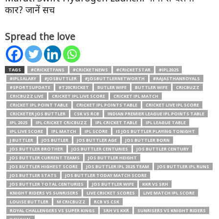
GOBardhan Scheme: केंद्र सरकार की नई योजना से
बदलेगी ऑटो इंडस्ट्री की तस्वीर, CNG वाहनों को मिलेगा बड़ा
फायदा
Tata Sierra EV 30 जून को होगी Reveal, 5 जरूरी सवाल
जो हर buyer को पूछने चाहिए
Delhi Hotel Fire: Flourish Stay के मालिक लवकेश
बजाज का निकला पुराना क्रिमिनल रिकॉर्ड
Delhi Malviya Nagar Fire: 21 लोगों की मौत, जानिए
पूरा मामला
Maruti Swift Hydrogen Launch: पानी से चलेगी
कार? जानें सच