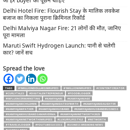
जो हर buyer को पूछने चाहिए
Delhi Hotel Fire: Flourish Stay के मालिक लवकेश
बजाज का निकला पुराना क्रिमिनल रिकॉर्ड
Delhi Malviya Nagar Fire: 21 लोगों की मौत, जानिए
पूरा मामला
Maruti Swift Hydrogen Launch: पानी से चलेगी
कार? जानें सच
Spread the love
TAGS
#1MILLIONDOLLARSINRUPEES
#1MILLIONINRUPEES
#CONTENTCREATOR
#CURLYTALES
#DIGITALENTREPRENEUR
#FOODBLOGGER
#INFLUENCERMARKETING
#KAMIYAJANI
#KAMIYAJANIAGE
#KAMIYAJANICHILDREN
#KAMIYAJANIDATEOFBIRTH
#KAMIYAJANIDAUGHTER
#KAMIYAJANIFATHER
#KAMIYAJANIHUSBAND
#KAMIYAJANIHUSBANDBUSINESS
#KAMIYAJANIHUSBANDSAMARVERMA
#KAMIYAJANINETWORTH2025
#KAMIYAJANINETWORTHINRUPEES
#LUXURYLIFESTYLE
#NETWORTH
#TRAVELVLOGGER
#YOUTUBESUCCESS
BUSINESS BREAKING NEWS
BUSINESS NEWS