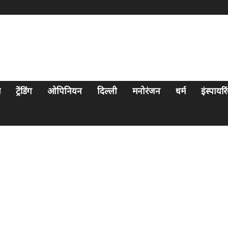
स
ट्रेंडिंग
ओपिनियन
दिल्ली
मनोरंजन
धर्म
इंस्पायर