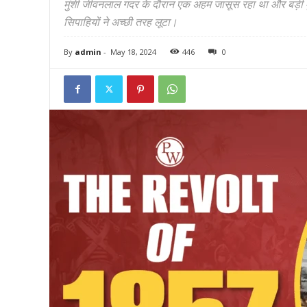
मुंशी जीवनलाल गदर के दौरान एक अहम जासूस रहा था और बड़ी मु
सिपाहियों ने अच्छी तरह लूटा।
By
admin
-
May 18, 2024
446
0