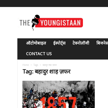
T
h
e
y
o
u
n
ऑटोमोबाइल
ईस्पोर्ट्स
टेक्नोलॉजी
बिजने
g
i
CONTACT US
s
t
Home
Tags
बहादुर शाह ज़फर
a
Tag: बहादुर शाह ज़फर
a
n