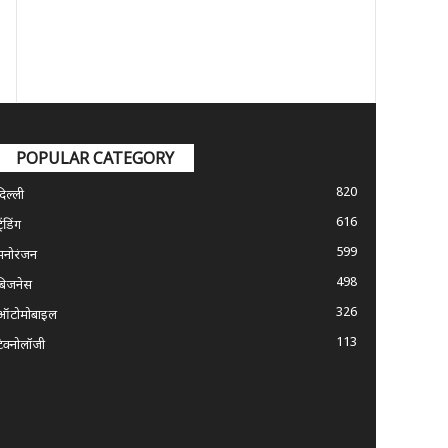
POPULAR CATEGORY
820
दिल्ली
616
्रेंडिंग
599
मनोरंजन
498
बिजनेस
326
ऑटोमोबाइल
113
टेक्नोलॉजी