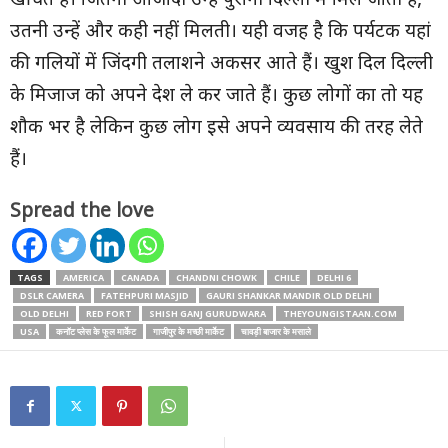
खींचते हैं। जितनी आजादी उन्हें पुरानी दिल्ली में मिल जाती हैं,
उतनी उन्हें और कही नहीं मिलती। यही वजह है कि पर्यटक यहां
की गलियों में जिंदगी तलाशने अकसर आते हैं। खुश दिल दिल्ली
के मिजाज को अपने देश ले कर जाते हैं। कुछ लोगों का तो यह
शौक भर है लेकिन कुछ लोग इसे अपने व्यवसाय की तरह लेते
हैं।
Spread the love
TAGS
AMERICA
CANADA
CHANDNI CHOWK
CHILE
DELHI 6
DSLR CAMERA
FATEHPURI MASJID
GAURI SHANKAR MANDIR OLD DELHI
OLD DELHI
RED FORT
SHISH GANJ GURUDWARA
THEYOUNGISTAAN.COM
USA
कनॉट प्लेस के फूल मार्केट
गाजीपुर के मच्छी मार्केट
चावड़ी बाजार के मसाले