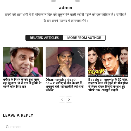
admin
खबरों की आपाधापी में दी यंगिस्तान दिल को सुकून देने वाली स्टोरी पढ़ाने की एक कोशिश है। उम्मीद है
कि हम अपने मकसद में कामयाब होंगे।
RELATED ARTICLES
MORE FROM AUTHOR
धर्मेंद्र के निधन के बाद हुआ बहुत
Dharmendra death
Baazigar movie के 32 साल:
बड़ा खुलासा, जे.पी.दत्ता ने दुनिया के
news: जानिए ‘ही-मैन’ के बारे में 5
शाहरुख खान की एंग्री यंग मैन इमेज
सामने खोल दिया राज
अनसुनी बातें, जो बताती हैं क्यों थे वो
से लेकर दीपक तिजोरी के साथ हुए
‘लीजेंड’
‘धोखे’ तक, अनसुनी कहानी!
LEAVE A REPLY