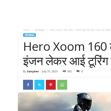
Home
ऑटोमोबाइल
Hero Xoom 160 लॉन्च: 7 लीटर फ्यूल टैंक और 156cc का दमदार.
ऑटोमोबाइल
Hero Xoom 160 लॉन
इंजन लेकर आई टूरिंग म
By
Sanjeev
-
July 31, 2025
595
0