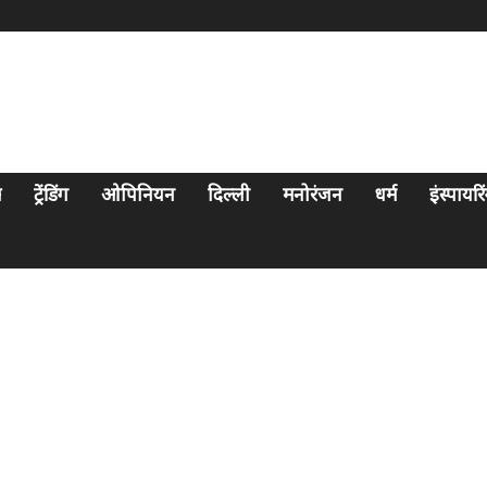
स
ट्रेंडिंग
ओपिनियन
दिल्ली
मनोरंजन
धर्म
इंस्पायर