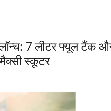
..
्च: 7 लीटर फ्यूल टैंक औ
ैक्सी स्कूटर