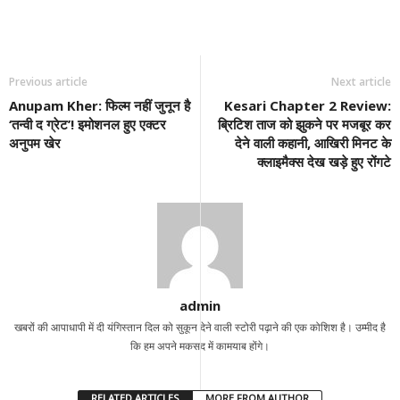
Previous article
Next article
Anupam Kher: फिल्म नहीं जुनून है
Kesari Chapter 2 Review:
‘तन्वी द ग्रेट’! इमोशनल हुए एक्टर
ब्रिटिश ताज को झुकने पर मजबूर कर
अनुपम खेर
देने वाली कहानी, आखिरी मिनट के
क्लाइमैक्स देख खड़े हुए रोंगटे
admin
खबरों की आपाधापी में दी यंगिस्तान दिल को सुकून देने वाली स्टोरी पढ़ाने की एक कोशिश है। उम्मीद है
कि हम अपने मकसद में कामयाब होंगे।
RELATED ARTICLES
MORE FROM AUTHOR