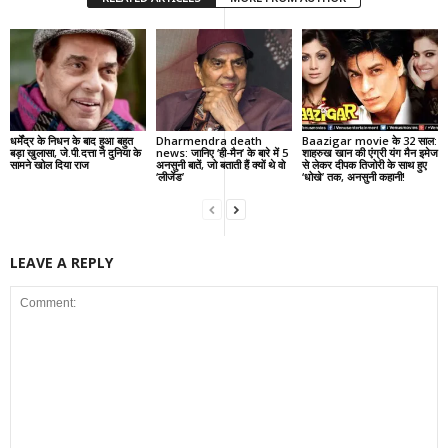
धर्मेंद्र के निधन के बाद हुआ बहुत
Dharmendra death
Baazigar movie के 32 साल:
बड़ा खुलासा, जे.पी.दत्ता ने दुनिया के
news: जानिए ‘ही-मैन’ के बारे में 5
शाहरुख खान की एंग्री यंग मैन इमेज
सामने खोल दिया राज
अनसुनी बातें, जो बताती हैं क्यों थे वो
से लेकर दीपक तिजोरी के साथ हुए
‘लीजेंड’
‘धोखे’ तक, अनसुनी कहानी!
LEAVE A REPLY