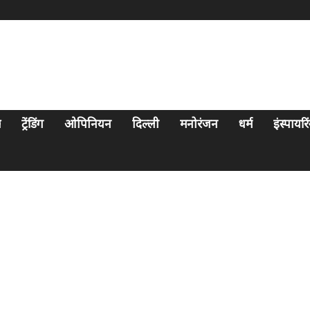
स
ट्रेंडिंग
ओपिनियन
दिल्ली
मनोरंजन
धर्म
इंस्पायर