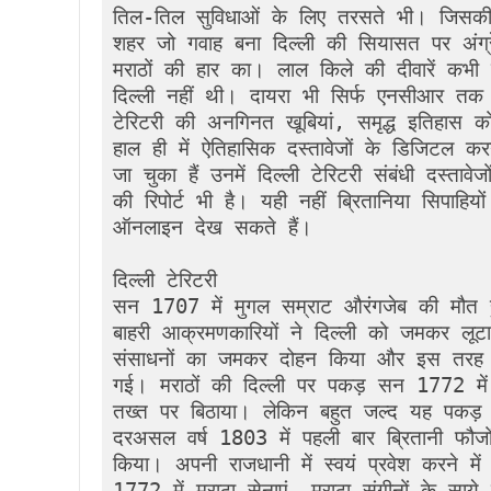
तिल-तिल सुविधाओं के लिए तरसते भी। जिसकी गल
शहर जो गवाह बना दिल्ली की सियासत पर अंग्र
मराठों की हार का। लाल किले की दीवारें कभी
दिल्ली नहीं थी। दायरा भी सिर्फ एनसीआर तक
टेरिटरी की अनगिनत खूबियां, समृद्ध इतिहास क
हाल ही में ऐतिहासिक दस्तावेजों के डिजिटल 
जा चुका हैं उनमें दिल्ली टेरिटरी संबंधी दस्तावे
की रिपोर्ट भी है। यही नहीं ब्रितानिया सिपाहि
ऑनलाइन देख सकते हैं। 

दिल्ली टेरिटरी

सन 1707 में मुगल सम्राट औरंगजेब की मौत हु
बाहरी आक्रमणकारियों ने दिल्ली को जमकर लूट
संसाधनों का जमकर दोहन किया और इस तरह भ
गई। मराठों की दिल्ली पर पकड़ सन 1772 मे
तख्त पर बिठाया। लेकिन बहुत जल्द यह पकड़
दरअसल वर्ष 1803 में पहली बार ब्रितानी फौजों 
किया। अपनी राजधानी में स्वयं प्रवेश करने में
1772 में मराठा सेनाएं, मराठा संगीनों के साये 