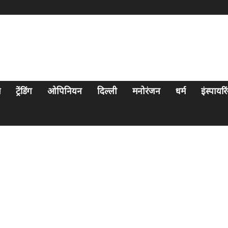
स
ट्रेंडिंग
ओपिनियन
दिल्ली
मनोरंजन
धर्म
इंस्पायर