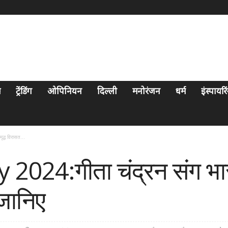
स
ट्रेंडिंग
ओपिनियन
दिल्ली
मनोरंजन
धर्म
इंस्पायर
द्ध विरासत...
24:गीता चंद्रन संग भारती
जानिए