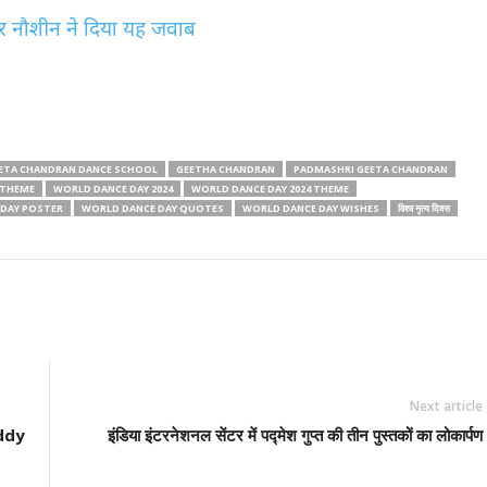
ॉपर नौशीन ने दिया यह जवाब
ETA CHANDRAN DANCE SCHOOL
GEETHA CHANDRAN
PADMASHRI GEETA CHANDRAN
 THEME
WORLD DANCE DAY 2024
WORLD DANCE DAY 2024 THEME
DAY POSTER
WORLD DANCE DAY QUOTES
WORLD DANCE DAY WISHES
विश्व नृत्य दिवस
Next article
eddy
इंडिया इंटरनेशनल सेंटर में पद्मेश गुप्त की तीन पुस्तकों का लोकार्पण