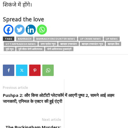
शिकंजे में होंगे।
Spread the love
TAGS
BAHRAICH
BAHRAICH ENCOUNTER NEWS
UP CRIME NEWS
UP NEWS
UTTARPRADESH NEWS
उत्तर प्रदेश न्यूज
बहराइच एनकाउंटर
बहराइच एनकाउंटर न्यूज
बहराइच हिंसा
यूपी न्यूज
यूपी सीएम योगी आदित्यनाथ
योगी आदित्यनाथ मुख्यमंत्री
Previous article
Pushpa 2: और किस ओटीटी प्लेटफॉर्म में आएगी पुष्पा 2, सामने आई अहम
जानकारी, एनिमल के एक्टर की हुई एंट्री
Next article
The Buckingham Murders: