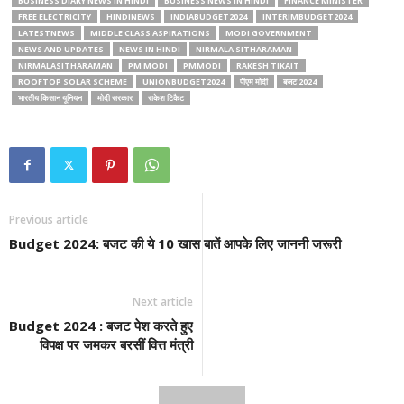
BUSINESS DIARY NEWS IN HINDI
BUSINESS NEWS IN HINDI
FINANCE MINISTER
FREE ELECTRICITY
HINDINEWS
INDIABUDGET2024
INTERIMBUDGET2024
LATESTNEWS
MIDDLE CLASS ASPIRATIONS
MODI GOVERNMENT
NEWS AND UPDATES
NEWS IN HINDI
NIRMALA SITHARAMAN
NIRMALASITHARAMAN
PM MODI
PMMODI
RAKESH TIKAIT
ROOFTOP SOLAR SCHEME
UNIONBUDGET2024
पीएम मोदी
बजट 2024
भारतीय किसान यूनियन
मोदी सरकार
राकेश टिकैट
Previous article
Budget 2024: बजट की ये 10 खास बातें आपके लिए जाननी जरूरी
Next article
Budget 2024 : बजट पेश करते हुए
विपक्ष पर जमकर बरसीं वित्त मंत्री