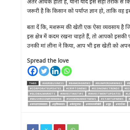
अंतर अधिक होता है, यानी यदि इसे सही तरीके से 
जरूरी है कि किसान को पर्याप्त ज्ञान हो, ताकि वह
बता दें कि, मशरूम की खेती एक ऐसा व्यवसाय है 
इस क्षेत्र में कदम रखना चाहते हैं, तो आपको इसकी
उनकी मां लीना ने किया, आप भी इस खेती को अपना
Spread the love
TAGS
#AGRIBUSINESS
#BANKINGNEWS
#BUMPEREARNINGS
#
#CORPORATEUPDATES
#CRYPTONEWS
#ECONOMICTRENDS
#E
#GLOBALMARKETS
#INVESTINGTIPS
#INVESTMENTUPDATES
#L
#MUSHROOMFARMING
#SHAREMARKETNEWS
#STARTUPNEWS
#कमलागतव्यवसाय
#कृषिव्यवसाय
#बंपरमुनाफा
#मशरूमकीखेती
#युवा
#स्टार्टअप