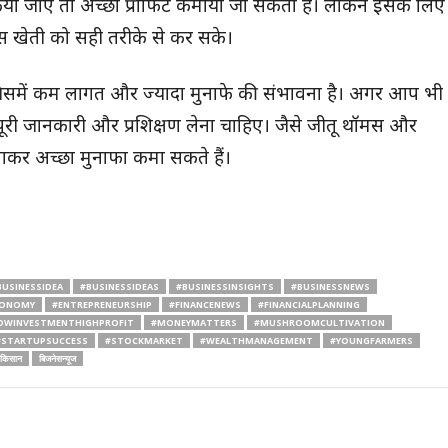
किया जाए तो अच्छा प्रॉफिट कमाया जा सकता है। लेकिन इसके लिए
 इस खेती को सही तरीके से कर सके।
जिसमें कम लागत और ज्यादा मुनाफे की संभावना है। अगर आप भी
 पूरी जानकारी और प्रशिक्षण लेना चाहिए। जैसे जीतू थॉमस और
कर अच्छा मुनाफा कमा सकते हैं।
BUSINESSIDEA
#BUSINESSIDEAS
#BUSINESSINSIGHTS
#BUSINESSNEWS
CONOMY
#ENTREPRENEURSHIP
#FINANCENEWS
#FINANCIALPLANNING
OWINVESTMENTHIGHPROFIT
#MONEYMATTERS
#MUSHROOMCULTIVATION
#STARTUPSUCCESS
#STOCKMARKET
#WEALTHMANAGEMENT
#YOUNGFARMERS
किसान
बिजनेसन्यूज