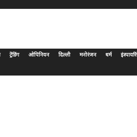
स
ट्रेंडिंग
ओपिनियन
दिल्ली
मनोरंजन
धर्म
इंस्पायर