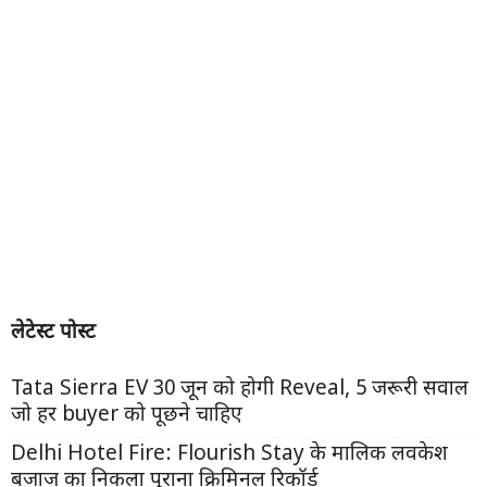
admin
खबरों की आपाधापी में दी यंगिस्तान दिल को सुकून देने वाली स्टोरी पढ़ाने की एक कोशिश है। उम्मीद है
कि हम अपने मकसद में कामयाब होंगे।
RELATED ARTICLES
MORE FROM AUTHOR
AI Prompt Engineering
Passive Income for
PMKVY 4.0 Registration
Course for Beginners:
Students 2026: पढ़ाई के साथ
2026: ट्रेनिंग के साथ हर महीने
बिना कोडिंग और महंगी डिग्री के
हर महीने होगी ₹20,000 से ज्यादा
मिलेंगे पैसे, युवाओं के लिए कमाई का
मिलेगा लाखों का पैकेज, क्या आप इस
की कमाई, इन 5 ‘स्मार्ट’ तरीकों का
सबसे बड़ा सरकारी ‘सीक्रेट’ आया
‘गोल्ड रश’ के लिए तैयार...
हुआ बड़ा खुलासा!
सामने!