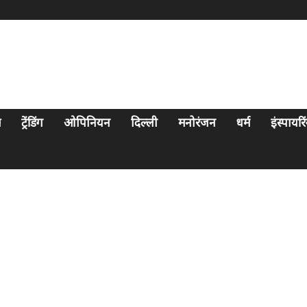
स
ट्रेंडिंग
ओपिनियन
दिल्ली
मनोरंजन
धर्म
इंस्पायर