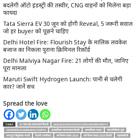
बदलेगी ऑटो इंडस्ट्री की तस्वीर, CNG वाहनों को मिलेगा बड़ा
फायदा
Tata Sierra EV 30 जून को होगी Reveal, 5 जरूरी सवाल
जो हर buyer को पूछने चाहिए
Delhi Hotel Fire: Flourish Stay के मालिक लवकेश
बजाज का निकला पुराना क्रिमिनल रिकॉर्ड
Delhi Malviya Nagar Fire: 21 लोगों की मौत, जानिए
पूरा मामला
Maruti Swift Hydrogen Launch: पानी से चलेगी
कार? जानें सच
Spread the love
TAGS
31 साल बाद शंकराचार्य दिल्ली
JAGADGURUVIDHUSHEKHARABHARATI
SRINGERISHANKARACHARYA
आध्यात्मिक जागरूकता दिल्ली
आध्यात्मिक यात्रा
चंद्रमौलीश्वर पूजा
जगद्गुरु विधुशेखर भारती
दिल्ली-एनसीआर
धर्म विजय यात्रा 2025
धर्म विजय यात्रा 2025 दिल्ली
महास्वामीजी