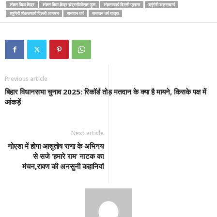
शंकर विद्या केंद्र
शंकर विद्या केंद्र चंद्रमौलीश्वर पूजा
शंकराचार्य दिल्ली प्रवास
श्रृंगेरी शंकराचार्य
श्रृंगेरी शंकराचार्य दिल्ली आगमन
सनातन धर्म
सनातन धर्म यात्रा
Previous article
बिहार विधानसभा चुनाव 2025: रिकॉर्ड तोड़ मतदान के क्या है मायने, किसके पक्ष में
आंकड़ें
Next article
नोएडा में होगा आशुतोष राणा के अभिनय
से सजे ‘हमारे राम’ नाटक का
मंचन,रावण की अनसुनी कहानियां