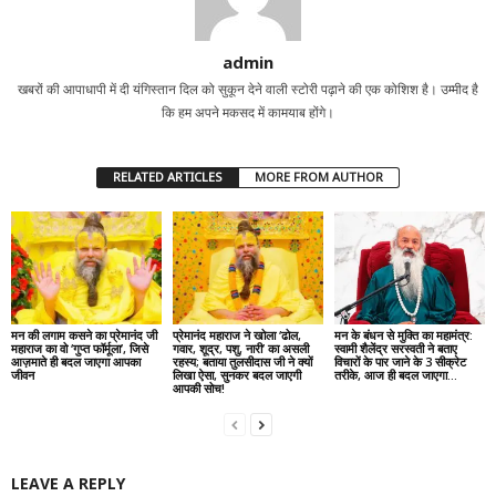
admin
खबरों की आपाधापी में दी यंगिस्तान दिल को सुकून देने वाली स्टोरी पढ़ाने की एक कोशिश है। उम्मीद है
कि हम अपने मकसद में कामयाब होंगे।
RELATED ARTICLES
MORE FROM AUTHOR
मन की लगाम कसने का प्रेमानंद जी
प्रेमानंद महाराज ने खोला ‘ढोल,
मन के बंधन से मुक्ति का महामंत्र:
महाराज का वो ‘गुप्त फॉर्मूला’, जिसे
गवार, शूद्र, पशु, नारी’ का असली
स्वामी शैलेंद्र सरस्वती ने बताए
आज़माते ही बदल जाएगा आपका
रहस्य; बताया तुलसीदास जी ने क्यों
विचारों के पार जाने के 3 सीक्रेट
जीवन
लिखा ऐसा, सुनकर बदल जाएगी
तरीके, आज ही बदल जाएगा...
आपकी सोच!
LEAVE A REPLY