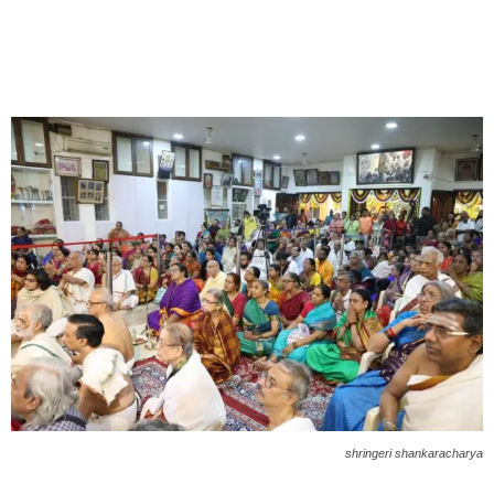
shringeri shankaracharya