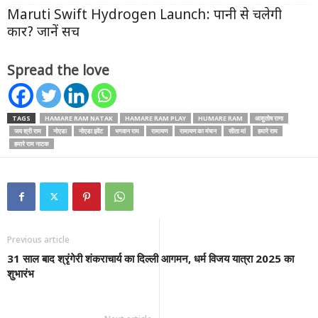
Maruti Swift Hydrogen Launch: पानी से चलेगी
कार? जानें सच
Spread the love
TAGS
HAMARE RAM NATAK
HAMARE RAM PLAY
HUMARE RAM
आशुतोष राणा
जय श्री राम
नोएडा
नोएडा इवेंट
भगवान राम
रामायण
रामायण का मंचन
सीता मां
हमारे राम
हमारे राम नाटक
Previous article
31 साल बाद श्रृंगेरी शंकराचार्य का दिल्ली आगमन, धर्म विजय यात्रा 2025 का
शुभारंभ