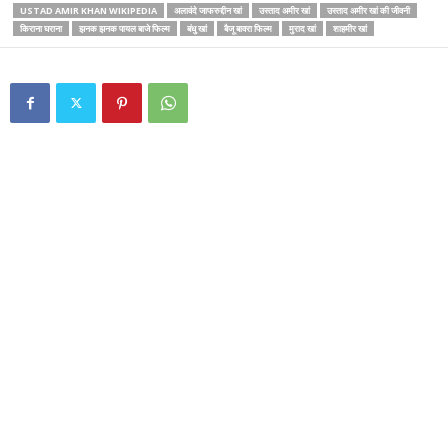
USTAD AMIR KHAN WIKIPEDIA
अलावंदे जाफरुद्दीन खां
उस्ताद अमीर खां
उस्ताद अमीर खां की जीवनी
किराना घराना
झनक झनक पायल बाजे फिल्म
बंधु खां
बैजू बावरा फिल्म
मुराद खां
शाहमीर खां