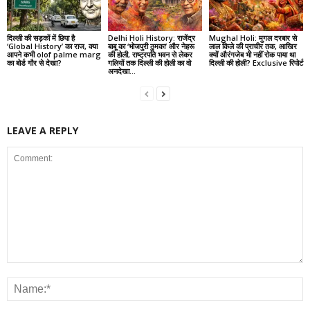
दिल्ली की सड़कों में छिपा है
Delhi Holi History: राजेंद्र
Mughal Holi: मुगल दरबार से
‘Global History’ का राज, क्या
बाबू का ‘भोजपुरी ठुमका’ और नेहरू
लाल किले की प्राचीर तक, आखिर
आपने कभी olof palme marg
की होली, राष्ट्रपति भवन से लेकर
क्यों औरंगजेब भी नहीं रोक पाया था
का बोर्ड गौर से देखा?
गलियों तक दिल्ली की होली का वो
दिल्ली की होली? Exclusive रिपोर्ट
अनदेखा...
LEAVE A REPLY