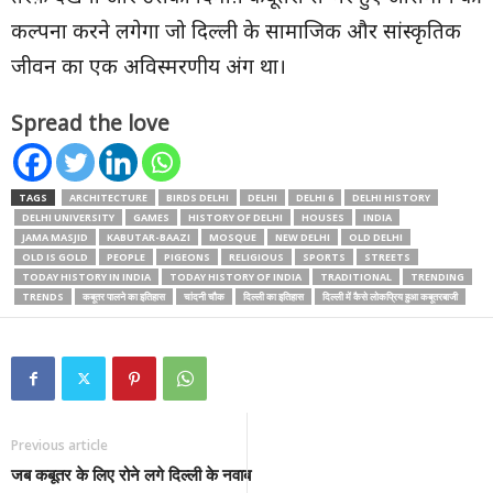
कल्पना करने लगेगा जो दिल्ली के सामाजिक और सांस्कृतिक
जीवन का एक अविस्मरणीय अंग था।
Spread the love
TAGS
ARCHITECTURE
BIRDS DELHI
DELHI
DELHI 6
DELHI HISTORY
DELHI UNIVERSITY
GAMES
HISTORY OF DELHI
HOUSES
INDIA
JAMA MASJID
KABUTAR-BAAZI
MOSQUE
NEW DELHI
OLD DELHI
OLD IS GOLD
PEOPLE
PIGEONS
RELIGIOUS
SPORTS
STREETS
TODAY HISTORY IN INDIA
TODAY HISTORY OF INDIA
TRADITIONAL
TRENDING
TRENDS
कबूतर पालने का इतिहास
चांदनी चौक
दिल्ली का इतिहास
दिल्ली में कैसे लोकप्रिय हुआ कबूतरबाजी
Previous article
जब कबूतर के लिए रोने लगे दिल्ली के नवाब