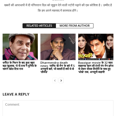
खबरों की आपाधापी में दी यंगिस्तान दिल को सुकून देने वाली स्टोरी पढ़ाने की एक कोशिश है। उम्मीद है
कि हम अपने मकसद में कामयाब होंगे।
RELATED ARTICLES
MORE FROM AUTHOR
धर्मेंद्र के निधन के बाद हुआ बहुत
Dharmendra death
Baazigar movie के 32 साल:
बड़ा खुलासा, जे.पी.दत्ता ने दुनिया के
news: जानिए ‘ही-मैन’ के बारे में 5
शाहरुख खान की एंग्री यंग मैन इमेज
सामने खोल दिया राज
अनसुनी बातें, जो बताती हैं क्यों थे वो
से लेकर दीपक तिजोरी के साथ हुए
‘लीजेंड’
‘धोखे’ तक, अनसुनी कहानी!
LEAVE A REPLY