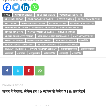
TAGS
#BANKINGNEWS
#BUSINESSIDEAS
#BUSINESSINSIGHTS
#BUSINESSNEWS
#CORPORATEUPDATES
#CRYPTONEWS
#ECONOMICTRENDS
#ECONOMY
#ENTREPRENEURSHIP
#FINANCENEWS
#FINANCIALFREEDOM
#FINANCIALGROWTH
#FINANCIALPLANNING
#GLOBALMARKETS
#INVESTINGTIPS
#INVESTMENTUPDATES
#INVESTSMART
#LONGTERMINVESTMENT
#MILLIONAIREINTHEMAKING
#MONEYMATTERS
#MUTUALFUNDS
#SHAREMARKETNEWS
#SIPINVESTMENT
#SIPनिवेश
#STARTINVESTINGTODAY
#STARTUPNEWS
#STOCKMARKET
#WEALTHBUILDING
#WEALTHMANAGEMENT
#आजहीनिवेशशुरूकरें
#आर्थिकस्वतंत्रता
#करोड़पति
#धनसंचय
#म्यूचुअलफंड
#लंबेसमयनिवेश
#वित्तीयवृद्धि
#स्मार्टनिवेश
Previous article
बाजार में गिरावट, लेकिन इन 10 स्टॉक्स से मिलेगा 71% तक रिटर्न