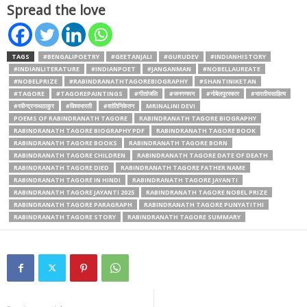
Spread the love
TAGS
#BENGALIPOETRY
#GEETANJALI
#GURUDEV
#INDIANHISTORY
#INDIANLITERATURE
#INDIANPOET
#JANGANMAN
#NOBELLAUREATE
#NOBELPRIZE
#RABINDRANATHTAGOREBIOGRAPHY
#SHANTINIKETAN
#TAGORE
#TAGOREPAINTINGS
#गीतांजलि
#जनगणमन
#नोबेलपुरस्कार
#भारतीयसाहित्य
#रवीन्द्रनाथठाकुर
#विश्वभारती
#शांतिनिकेतन
MRINALINI DEVI
POEMS OF RABINDRANATH TAGORE
RABINDRANATH TAGORE BIOGRAPHY
RABINDRANATH TAGORE BIOGRAPHY PDF
RABINDRANATH TAGORE BOOK
RABINDRANATH TAGORE BOOKS
RABINDRANATH TAGORE BORN
RABINDRANATH TAGORE CHILDREN
RABINDRANATH TAGORE DATE OF DEATH
RABINDRANATH TAGORE DIED
RABINDRANATH TAGORE FATHER NAME
RABINDRANATH TAGORE IN HINDI
RABINDRANATH TAGORE JAYANTI
RABINDRANATH TAGORE JAYANTI 2025
RABINDRANATH TAGORE NOBEL PRIZE
RABINDRANATH TAGORE PARAGRAPH
RABINDRANATH TAGORE PUNYATITHI
RABINDRANATH TAGORE STORY
RABINDRANATH TAGORE SUMMARY